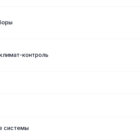
боры
 климат-контроль
е системы