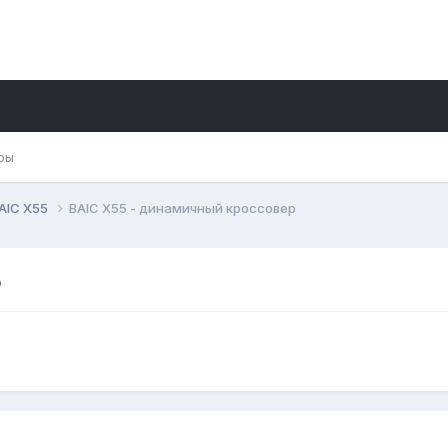
ры
AIC X55
BAIC X55 - динамичный кроссовер
р