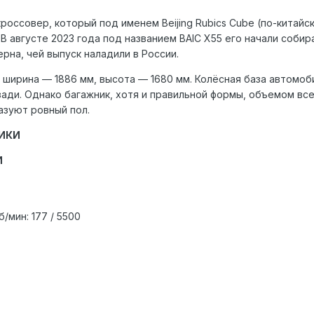
ссовер, который под именем Beijing Rubics Cube (по-китайски
 В августе 2023 года под названием BAIC X55 его начали собир
рна, чей выпуск наладили в России.
, ширина — 1886 мм, высота — 1680 мм. Колёсная база автомо
ади. Однако багажник, хотя и правильной формы, объемом всег
азуют ровный пол.
ИКИ
И
/мин: 177 / 5500